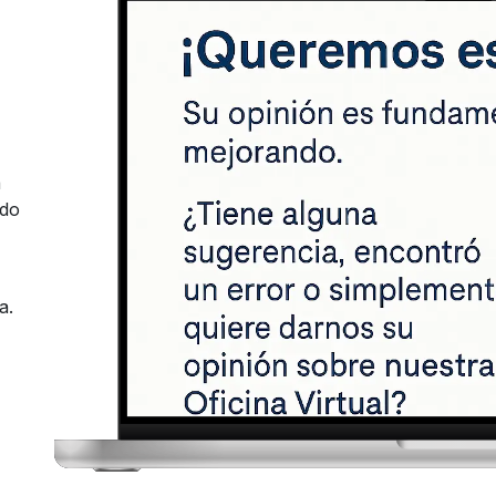
a
ndo
ta.