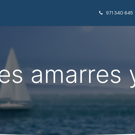
971 340 645
des amarres 